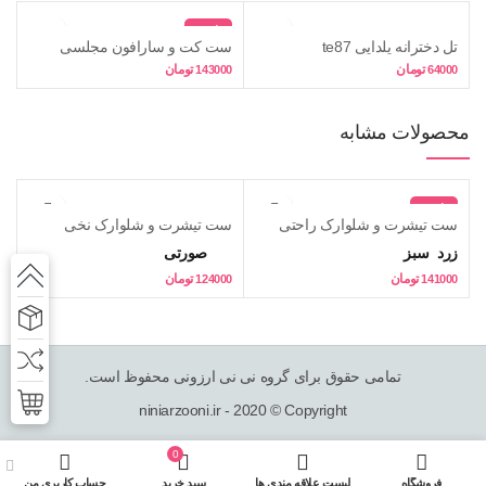
تمام شد
تل دخترانه یلدایی te87
ست کت و سارافون مجلسی
دخترانه آستر دار ma07 – 35,
تومان
تومان
143000
64000
زرشکی
محصولات مشابه
تمام شد
ست تیشرت و شلوارک راحتی
ست تیشرت و شلوارک نخی
دخترانه طرح پولک برگردان
9151802
زرد
سبز
صورتی
9140903
تومان
تومان
124000
141000
تمامی حقوق برای گروه نی نی ارزونی محفوظ است.
niniarzooni.ir - 2020 © Copyright
0
انتخاب گزینه ها
فروشگاه
لیست علاقه مندی ها
سبد خرید
حساب کاربری من