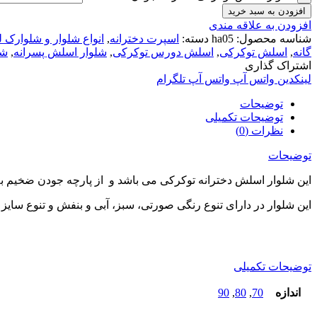
افزودن به سبد خرید
افزودن به علاقه مندی
شناسه محصول:
ha05
دسته:
اسپرت دخترانه
,
انواع شلوار و شلوارک ل
گانه
,
اسلش توکرکی
,
اسلش دورس توکرکی
,
شلوار اسلش پسرانه
,
شل
اشتراک گذاری
لینکدین
واتس آپ
واتس آپ
تلگرام
توضیحات
توضیحات تکمیلی
نظرات (0)
توضیحات
این شلوار اسلش دخترانه توکرکی می باشد و از پارچه جودن ضخیم به 
این شلوار در دارای تنوع رنگی صورتی، سبز، آبی و بنفش و تنوع سایز 70 و 80 و 90 (مناسب 5 تا 10 سال) می باشد. قبل از سفارش حتما راهنمای سایز چک شود.
توضیحات تکمیلی
اندازه
70
,
80
,
90