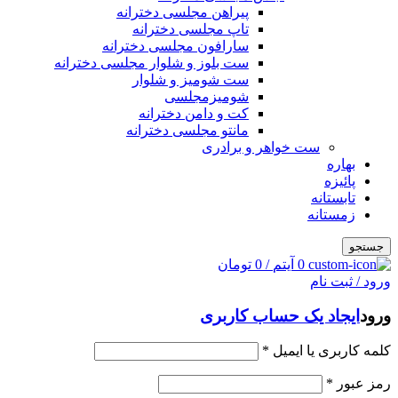
پیراهن مجلسی دخترانه
تاپ مجلسی دخترانه
سارافون مجلسی دخترانه
ست بلوز و شلوار مجلسی دخترانه
ست شومیز و شلوار
شومیزمجلسی
کت و دامن دخترانه
مانتو مجلسی دخترانه
ست خواهر و برادری
بهاره
پائیزه
تابستانه
زمستانه
جستجو
0
آیتم
/
0
تومان
ورود / ثبت نام
ورود
ایجاد یک حساب کاربری
کلمه کاربری یا ایمیل
*
رمز عبور
*