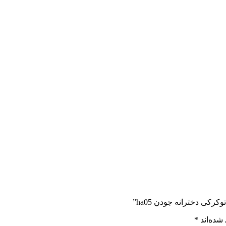
کی دخترانه جودن ha05”
شده‌اند
*