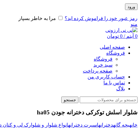
ورود
رمز عبور خود را فراموش کرده اید؟
مرا به خاطر بسپار
منو
0
آیتم
/
0
تومان
صفحه اصلی
فروشگاه
فروشگاه
سبد خرید
صفحه پرداخت
حساب کاربری من
تماس با ما
بلاگ
جستجو
شلوار اسلش توکرکی دخترانه جودن ha05
خانه
بچه گانه
دخترانه
اسپرت دخترانه
انواع شلوار و شلوارک لی و کتان د