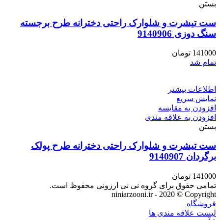
بستن
ست تیشرت و شلوارک راحتی دخترانه طرح برجسته
سنگ دوزی 9140906
141000
تومان
تمام شد
اطلاعات بیشتر
نمایش سریع
افزودن به مقایسه
افزودن به علاقه مندی
بستن
ست تیشرت و شلوارک راحتی دخترانه طرح پولک
برگردان 9140907
141000
تومان
تمامی حقوق برای گروه نی نی ارزونی محفوظ است.
niniarzooni.ir - 2020 © Copyright
فروشگاه
لیست علاقه مندی ها