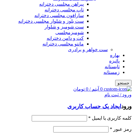
پیراهن مجلسی دخترانه
تاپ مجلسی دخترانه
سارافون مجلسی دخترانه
ست بلوز و شلوار مجلسی دخترانه
ست شومیز و شلوار
شومیزمجلسی
کت و دامن دخترانه
مانتو مجلسی دخترانه
ست خواهر و برادری
بهاره
پائیزه
تابستانه
زمستانه
جستجو
0
آیتم
/
0
تومان
ورود / ثبت نام
ورود
ایجاد یک حساب کاربری
کلمه کاربری یا ایمیل
*
رمز عبور
*