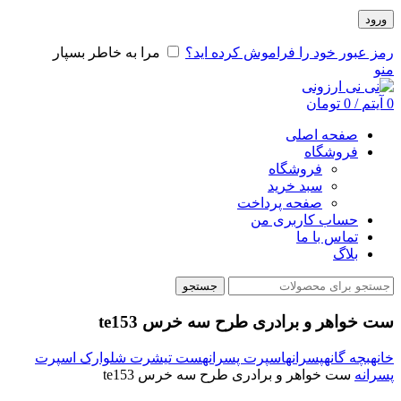
ورود
رمز عبور خود را فراموش کرده اید؟
مرا به خاطر بسپار
منو
0
آیتم
/
0
تومان
صفحه اصلی
فروشگاه
فروشگاه
سبد خرید
صفحه پرداخت
حساب کاربری من
تماس با ما
بلاگ
جستجو
ست خواهر و برادری طرح سه خرس te153
خانه
بچه گانه
پسرانه
اسپرت پسرانه
ست تیشرت شلوارک اسپرت
پسرانه
ست خواهر و برادری طرح سه خرس te153