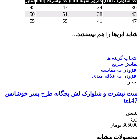
قد شلوارک (cm)
کارور سینه (cm)
قد تیشرت (cm)
سایز
45
47
34
36
50
51
38
43
55
55
41
47
شاید این‌ها را هم بپسندید…
انتخاب گزینه ها
نمایش سریع
افزودن به مقایسه
افزودن به علاقه مندی
بستن
ست تیشرت و شلوارک لش بچگانه طرح پسر خوشانس
te147
بنفش
زرد
305000
تومان
محصولات مشابه