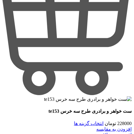
ست خواهر و برادری طرح سه خرس te153
228000
تومان
انتخاب گزینه ها
افزودن به مقایسه