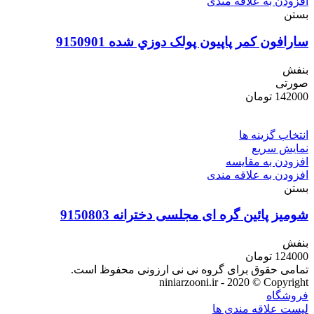
افزودن به علاقه مندی
بستن
سارافون کمر پاپيون پولک دوزي شده 9150901
بنفش
صورتی
142000
تومان
انتخاب گزینه ها
نمایش سریع
افزودن به مقایسه
افزودن به علاقه مندی
بستن
شومیز پائین گره ای مجلسی دخترانه 9150803
بنفش
124000
تومان
تمامی حقوق برای گروه نی نی ارزونی محفوظ است.
niniarzooni.ir - 2020 © Copyright
فروشگاه
لیست علاقه مندی ها