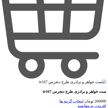
ست خواهر و برادری طرح دنجرس te167
266000
تومان
انتخاب گزینه ها
افزودن به مقایسه