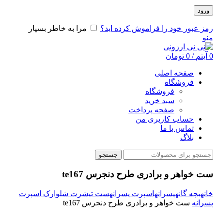
ورود
رمز عبور خود را فراموش کرده اید؟
مرا به خاطر بسپار
منو
0
آیتم
/
0
تومان
صفحه اصلی
فروشگاه
فروشگاه
سبد خرید
صفحه پرداخت
حساب کاربری من
تماس با ما
بلاگ
جستجو
ست خواهر و برادری طرح دنجرس te167
خانه
بچه گانه
پسرانه
اسپرت پسرانه
ست تیشرت شلوارک اسپرت
پسرانه
ست خواهر و برادری طرح دنجرس te167