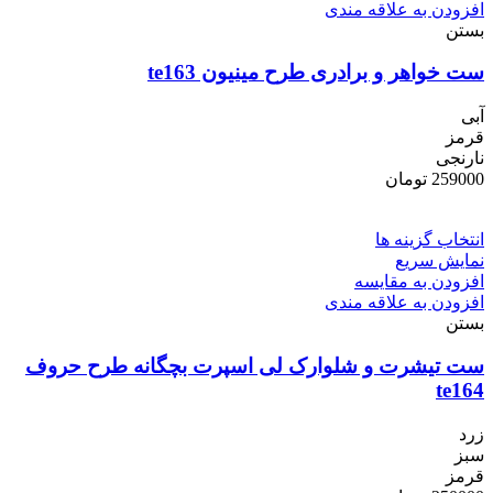
افزودن به علاقه مندی
بستن
ست خواهر و برادری طرح مینیون te163
آبی
قرمز
نارنجی
259000
تومان
انتخاب گزینه ها
نمایش سریع
افزودن به مقایسه
افزودن به علاقه مندی
بستن
ست تیشرت و شلوارک لی اسپرت بچگانه طرح حروف
te164
زرد
سبز
قرمز