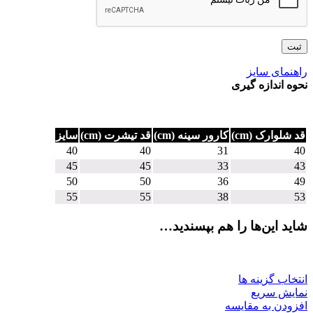
راهنمای سایز
نحوه اندازه گیری
قد شلوارک (cm)
کارور سینه (cm)
قد تیشرت (cm)
سایز
40
40
31
40
45
45
33
43
50
50
36
49
55
55
38
53
شاید این‌ها را هم بپسندید…
انتخاب گزینه ها
نمایش سریع
افزودن به مقایسه