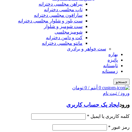
پیراهن مجلسی دخترانه
تاپ مجلسی دخترانه
سارافون مجلسی دخترانه
ست بلوز و شلوار مجلسی دخترانه
ست شومیز و شلوار
شومیزمجلسی
کت و دامن دخترانه
مانتو مجلسی دخترانه
ست خواهر و برادری
بهاره
پائیزه
تابستانه
زمستانه
جستجو
0
آیتم
/
0
تومان
ورود / ثبت نام
ورود
ایجاد یک حساب کاربری
کلمه کاربری یا ایمیل
*
رمز عبور
*