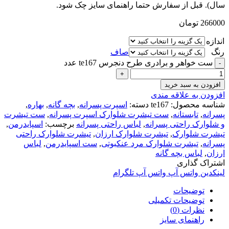
سال). قبل از سفارش حتما راهنمای سایز چک شود.
266000
تومان
اندازه
رنگ
صاف
ست خواهر و برادری طرح دنجرس te167 عدد
افزودن به سبد خرید
افزودن به علاقه مندی
شناسه محصول:
te167
دسته:
اسپرت پسرانه
,
بچه گانه
,
بهاره
,
پسرانه
,
تابستانه
,
ست تیشرت شلوارک اسپرت پسرانه
,
ست تیشرت
و شلوارک راحتی پسرانه
,
لباس راحتی پسرانه
برچسب:
اسپایدرمن
,
تیشرت شلوارک
,
تیشرت شلوارک ارزان
,
تیشرت شلوارک راحتی
پسرانه
,
تیشرت شلوارک مرد عنکبوتی
,
ست اسپایدرمن
,
لباس
ارزان
,
لباس بچه گانه
اشتراک گذاری
لینکدین
واتس آپ
واتس آپ
تلگرام
توضیحات
توضیحات تکمیلی
نظرات (0)
راهنمای سایز