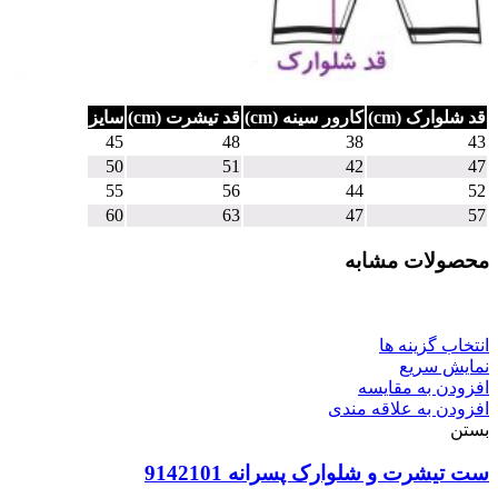
قد شلوارک (cm)
کارور سینه (cm)
قد تیشرت (cm)
سایز
45
48
38
43
50
51
42
47
55
56
44
52
60
63
47
57
محصولات مشابه
انتخاب گزینه ها
نمایش سریع
افزودن به مقایسه
افزودن به علاقه مندی
بستن
ست تیشرت و شلوارک پسرانه 9142101