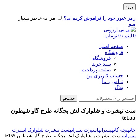
ورود
رمز عبور خود را فراموش کرده اید؟
مرا به خاطر بسپار
منو
0
آیتم
/
0
تومان
صفحه اصلی
فروشگاه
فروشگاه
سبد خرید
صفحه پرداخت
حساب کاربری من
تماس با ما
بلاگ
جستجو
ست تیشرت و شلوارک لش بچگانه طرح گاو شیطون
te155
خانه
بچه گانه
پسرانه
اسپرت پسرانه
ست تیشرت شلوارک اسپرت
پسرانه
ست تیشرت و شلوارک لش بچگانه طرح گاو شیطون te155