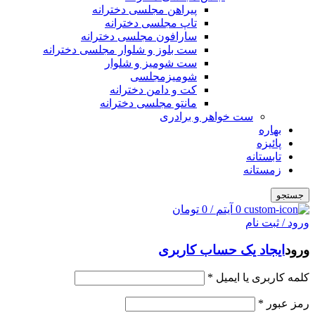
پیراهن مجلسی دخترانه
تاپ مجلسی دخترانه
سارافون مجلسی دخترانه
ست بلوز و شلوار مجلسی دخترانه
ست شومیز و شلوار
شومیزمجلسی
کت و دامن دخترانه
مانتو مجلسی دخترانه
ست خواهر و برادری
بهاره
پائیزه
تابستانه
زمستانه
جستجو
0
آیتم
/
0
تومان
ورود / ثبت نام
ورود
ایجاد یک حساب کاربری
کلمه کاربری یا ایمیل
*
رمز عبور
*