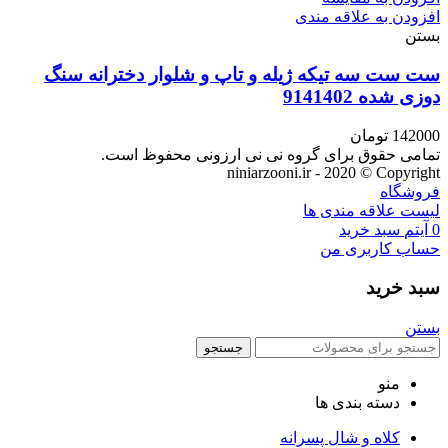
افزودن به علاقه مندی
بستن
ست ست سه تیکه ژیله و تاپ و شلوار دخترانه سنگ
دوزی شده 9141402
142000
تومان
تمامی حقوق برای گروه نی نی ارزونی محفوظ است.
niniarzooni.ir - 2020 © Copyright
فروشگاه
لیست علاقه مندی ها
0
آیتم
سبد خرید
حساب کاربری من
سبد خرید
بستن
جستجو
منو
دسته بندی ها
کلاه و شال پسرانه