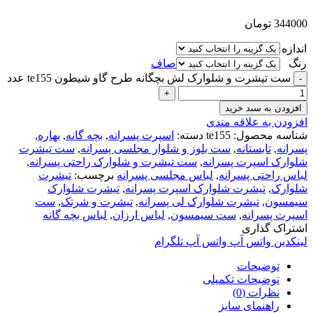
344000
تومان
اندازه
رنگ
صاف
ست تیشرت و شلوارک لش بچگانه طرح گاو شیطون te155 عدد
افزودن به سبد خرید
افزودن به علاقه مندی
شناسه محصول:
te155
دسته:
اسپرت پسرانه
,
بچه گانه
,
بهاره
,
پسرانه
,
تابستانه
,
ست بلوز و شلوار مجلسی پسرانه
,
ست تیشرت
شلوارک اسپرت پسرانه
,
ست تیشرت و شلوارک راحتی پسرانه
,
لباس راحتی پسرانه
,
لباس مجلسی پسرانه
برچسب:
تیشرت
شلوارک
,
تیشرت شلوارک اسپرت پسرانه
,
تیشرت شلوارک
سیمسون
,
تیشرت شلوارک لی پسرانه
,
تیشرت و شرتک
,
ست
اسپرت پسرانه
,
ست سیمسون
,
لباس ارزان
,
لباس بچه گانه
اشتراک گذاری
لینکدین
واتس آپ
واتس آپ
تلگرام
توضیحات
توضیحات تکمیلی
نظرات (0)
راهنمای سایز