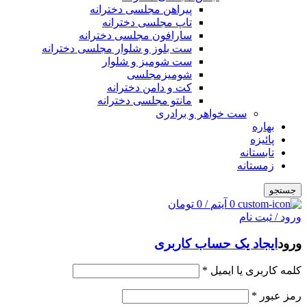
پیراهن مجلسی دخترانه
تاپ مجلسی دخترانه
سارافون مجلسی دخترانه
ست بلوز و شلوار مجلسی دخترانه
ست شومیز و شلوار
شومیزمجلسی
کت و دامن دخترانه
مانتو مجلسی دخترانه
ست خواهر و برادری
بهاره
پائیزه
تابستانه
زمستانه
جستجو
0
آیتم
/
0
تومان
ورود / ثبت نام
ورود
ایجاد یک حساب کاربری
کلمه کاربری یا ایمیل
*
رمز عبور
*