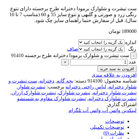
ست تیشرت و شلوارک برمودا دخترانه طرح برجسته دارای تنوع
رنگی زرد و صورتی و گلبهی و تنوع سایز 55 و 60 (مناسب 7 تا 10
سال). قبل از سفارش حتما راهنمای سایز چک شود.
189000
تومان
اندازه
رنگ
صاف
ست تیشرت و شلوارک برمودا دخترانه طرح برجسته 91410
عدد
افزودن به سبد خرید
افزودن به علاقه مندی
شناسه محصول:
914100
دسته:
بچه گانه
,
دخترانه
,
ست تیشرت و
شلوار دخترانه
,
لباس راحتی دخترانه
برچسب:
تیشرت شلوار
,
تیشرت شلوار دخترانه
,
تیشرت شلوارک
,
تیشرت شلوارک ارزان
,
تیشرت شلوارک دخترانه
,
تیشرت شلوارک مقاوم به شستشو
اشتراک گذاری
لینکدین
واتس آپ
واتس آپ
تلگرام
توضیحات
توضیحات تکمیلی
نظرات (0)
راهنمای سایز