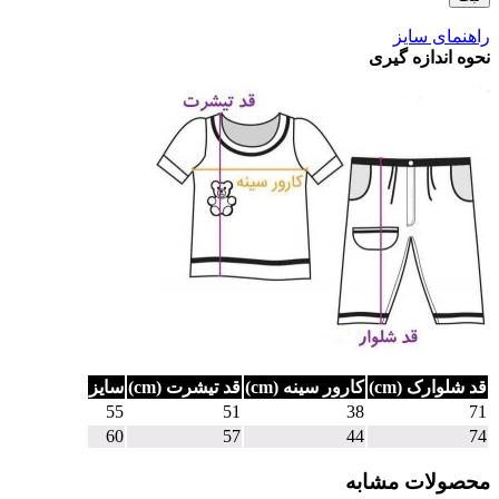
راهنمای سایز
نحوه اندازه گیری
قد شلوارک (cm)
کارور سینه (cm)
قد تیشرت (cm)
سایز
55
51
38
71
60
57
44
74
محصولات مشابه