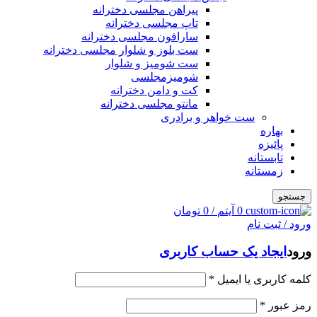
پیراهن مجلسی دخترانه
تاپ مجلسی دخترانه
سارافون مجلسی دخترانه
ست بلوز و شلوار مجلسی دخترانه
ست شومیز و شلوار
شومیزمجلسی
کت و دامن دخترانه
مانتو مجلسی دخترانه
ست خواهر و برادری
بهاره
پائیزه
تابستانه
زمستانه
جستجو
0
آیتم
/
0
تومان
ورود / ثبت نام
ورود
ایجاد یک حساب کاربری
کلمه کاربری یا ایمیل
*
رمز عبور
*