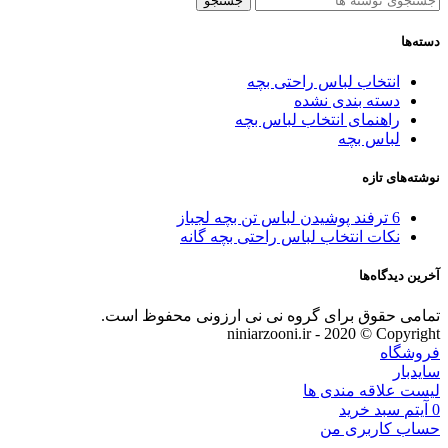
جستجو
دسته‌ها
انتخاب لباس راحتی بچه
دسته بندی نشده
راهنمای انتخاب لباس بچه
لباس بچه
نوشته‌های تازه
6 ترفند پوشیدن لباس تن بچه لجباز
نکات انتخاب لباس راحتی بچه گانه
آخرین دیدگاه‌ها
تمامی حقوق برای گروه نی نی ارزونی محفوظ است.
niniarzooni.ir - 2020 © Copyright
فروشگاه
سایدبار
لیست علاقه مندی ها
0
آیتم
سبد خرید
حساب کاربری من