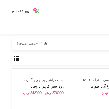
0
ورود / ثبت نام
»
صفحه 4
خانه
محصول
دخترانه te199
ست خواهر و برادری راگ رت
بچگانه te184
 آبی
صورتی
زرد
سبز
قرمز
نارنجی
Price
342000
–
376000
تومان
تومان
تومان
range:
342000 تومان
through