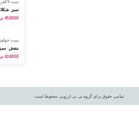
ست لاکچری
te189
سبز
شکلات
452000
تو
ست خواهر و
te179
بنفش
سبز
416000
تو
تمامی حقوق برای گروه نی نی ارزونی محفوظ است.