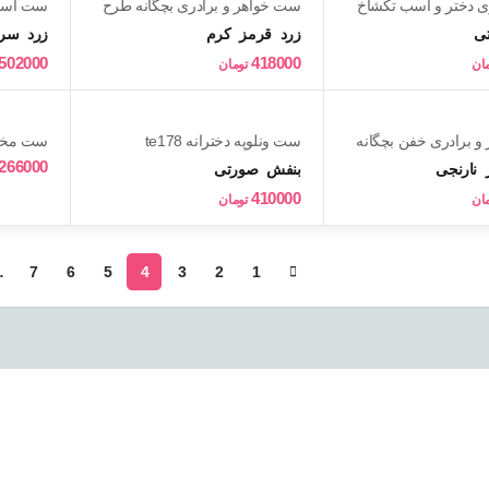
 دختر و اسب تکشاخ
ست خواهر و برادری بچگانه طرح
ست اسپر
خرس سرمایی te188
te192
ی
زرد
قرمز
کرم
زرد
سرخ
502000
418000
مان
تومان
 برادری خفن بچگانه
ست ونلوپه دخترانه te178
ست مخمل ب
266000
نارنجی
بنفش
صورتی
410000
مان
تومان
…
7
6
5
4
3
2
1