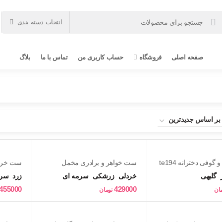
انتخاب دسته بندی
صفحه اصلی
فروشگاه
حساب کاربری من
تماس با ما
بلاگ
وفی دخترانه te194
ست خواهر و برادری مخمل
ست خرسی 
کبریتی بچگانه te187
گلبهی
خردلی
زرشکی
سرمه ای
زرد
سرخ
455000
429000
مان
تومان