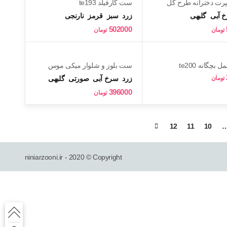
ت دخترانه طرح گل
ست گارفیلد te193
376000 تومان
 آبی
گلبهی
زرد
سبز
قرمز
نارنجی
502000
تومان
تومان
چگانه te200
ست بلوز و شلوار میکی موس
دخترانه te175
تومان
زرد
سرخ آبی
صورتی
گلبهی
396000
تومان
12
11
10
niniarzooni.ir - 2020 © Copyright