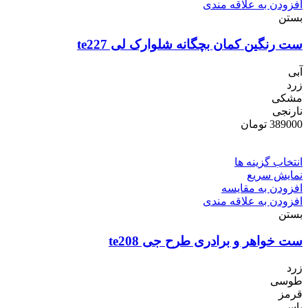
افزودن به علاقه مندی
بستن
ست رنگین کمان بچگانه شلوارک لی te227
آبی
زرد
مشکی
نارنجی
389000
تومان
انتخاب گزینه ها
نمایش سریع
افزودن به مقایسه
افزودن به علاقه مندی
بستن
ست خواهر و برادری طرح جی te208
زرد
طوسی
قرمز
یاسی