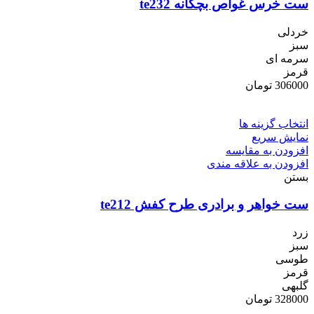
ست خرس غواص بچگانه te232
خردلی
سبز
سرمه ای
قرمز
306000
تومان
انتخاب گزینه ها
نمایش سریع
افزودن به مقایسه
افزودن به علاقه مندی
بستن
ست خواهر و برادری طرح کفش te212
زرد
سبز
طوسی
قرمز
گلبهی
328000
تومان