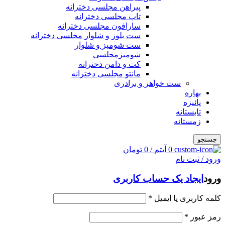
پیراهن مجلسی دخترانه
تاپ مجلسی دخترانه
سارافون مجلسی دخترانه
ست بلوز و شلوار مجلسی دخترانه
ست شومیز و شلوار
شومیزمجلسی
کت و دامن دخترانه
مانتو مجلسی دخترانه
ست خواهر و برادری
بهاره
پائیزه
تابستانه
زمستانه
جستجو
0
آیتم
/
0
تومان
ورود / ثبت نام
ورود
ایجاد یک حساب کاربری
کلمه کاربری یا ایمیل
*
رمز عبور
*