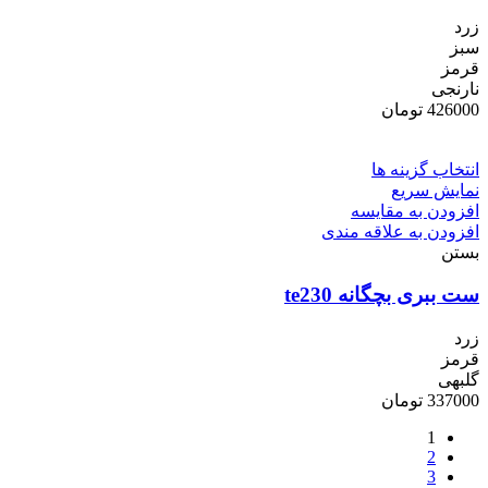
زرد
سبز
قرمز
نارنجی
426000
تومان
انتخاب گزینه ها
نمایش سریع
افزودن به مقایسه
افزودن به علاقه مندی
بستن
ست ببری بچگانه te230
زرد
قرمز
گلبهی
337000
تومان
1
2
3