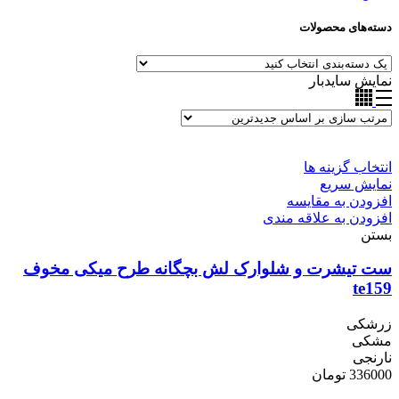
دسته‌های محصولات
نمایش سایدبار
انتخاب گزینه ها
نمایش سریع
افزودن به مقایسه
افزودن به علاقه مندی
بستن
ست تیشرت و شلوارک لش بچگانه طرح میکی مخوف
te159
زرشکی
مشکی
نارنجی
336000
تومان