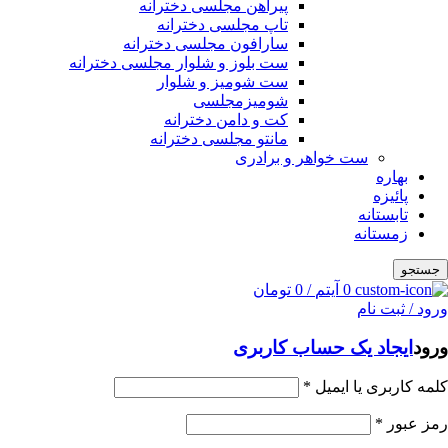
پیراهن مجلسی دخترانه
تاپ مجلسی دخترانه
سارافون مجلسی دخترانه
ست بلوز و شلوار مجلسی دخترانه
ست شومیز و شلوار
شومیزمجلسی
کت و دامن دخترانه
مانتو مجلسی دخترانه
ست خواهر و برادری
بهاره
پائیزه
تابستانه
زمستانه
جستجو
0
آیتم
/
0
تومان
ورود / ثبت نام
ورود
ایجاد یک حساب کاربری
کلمه کاربری یا ایمیل
*
رمز عبور
*