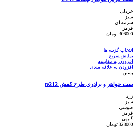
خردلی
سبز
سرمه ای
قرمز
306000
تومان
انتخاب گزینه ها
نمایش سریع
افزودن به مقایسه
افزودن به علاقه مندی
بستن
ست خواهر و برادری طرح کفش te212
زرد
سبز
طوسی
قرمز
گلبهی
328000
تومان