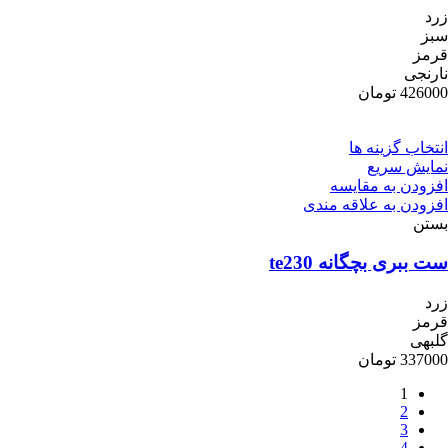
زرد
سبز
قرمز
نارنجی
426000
تومان
انتخاب گزینه ها
نمایش سریع
افزودن به مقایسه
افزودن به علاقه مندی
بستن
ست ببری بچگانه te230
زرد
قرمز
گلبهی
337000
تومان
1
2
3
4