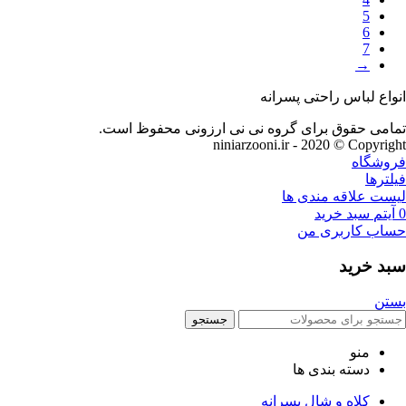
5
6
7
→
انواع لباس راحتی پسرانه
تمامی حقوق برای گروه نی نی ارزونی محفوظ است.
niniarzooni.ir - 2020 © Copyright
فروشگاه
فیلترها
لیست علاقه مندی ها
0
آیتم
سبد خرید
حساب کاربری من
سبد خرید
بستن
جستجو
منو
دسته بندی ها
کلاه و شال پسرانه