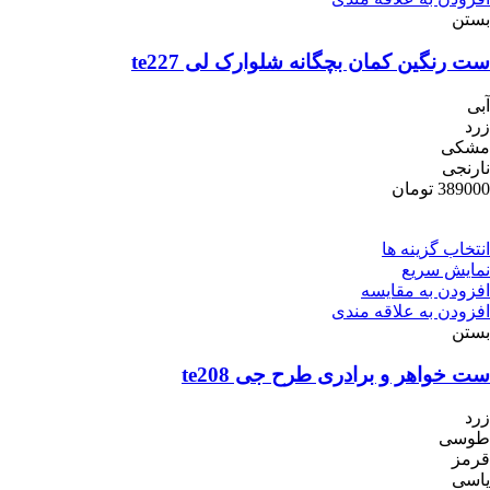
بستن
ست رنگین کمان بچگانه شلوارک لی te227
آبی
زرد
مشکی
نارنجی
389000
تومان
انتخاب گزینه ها
نمایش سریع
افزودن به مقایسه
افزودن به علاقه مندی
بستن
ست خواهر و برادری طرح جی te208
زرد
طوسی
قرمز
یاسی