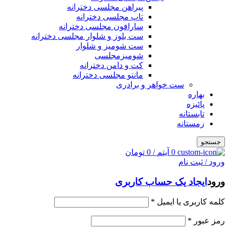
پیراهن مجلسی دخترانه
تاپ مجلسی دخترانه
سارافون مجلسی دخترانه
ست بلوز و شلوار مجلسی دخترانه
ست شومیز و شلوار
شومیزمجلسی
کت و دامن دخترانه
مانتو مجلسی دخترانه
ست خواهر و برادری
بهاره
پائیزه
تابستانه
زمستانه
جستجو
0
آیتم
/
0
تومان
ورود / ثبت نام
ورود
ایجاد یک حساب کاربری
کلمه کاربری یا ایمیل
*
رمز عبور
*